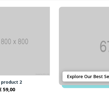
Explore Our Best Se
 product 2
Le
Le
€
59,00
prix
prix
initial
actuel
était :
est :