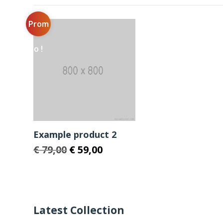
Prom
o !
Example product 2
Le
Le
€
79,00
€
59,00
prix
prix
initial
actuel
était :
est :
€ 79,00.
€ 59,00.
Latest Collection