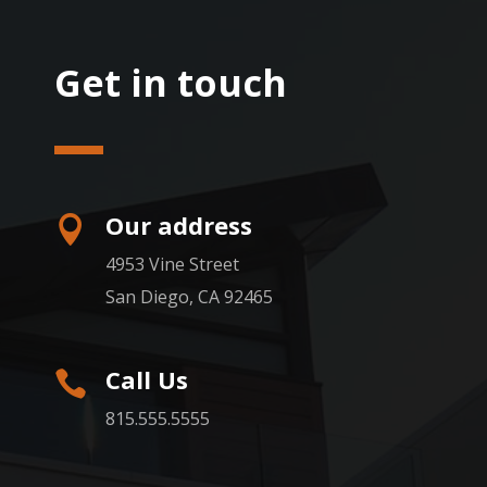
Get in touch
Our address

4953 Vine Street
San Diego, CA 92465
Call Us

815.555.5555