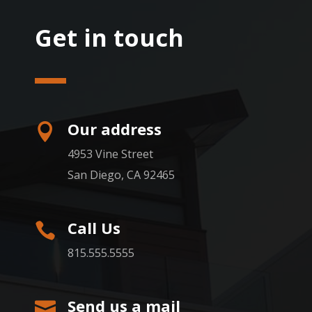
Get in touch
Our address

4953 Vine Street
San Diego, CA 92465
Call Us

815.555.5555
Send us a mail
