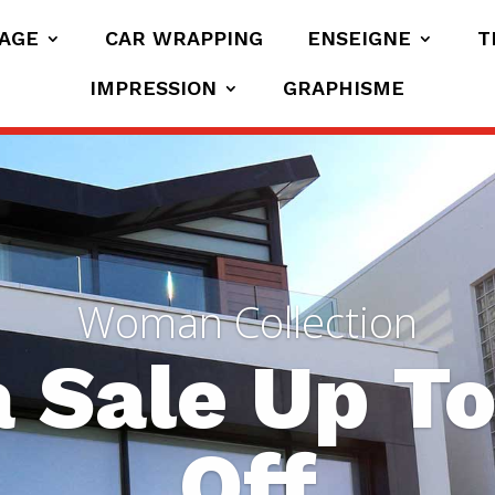
AGE
CAR WRAPPING
ENSEIGNE
T
IMPRESSION
GRAPHISME
Woman Collection
 Sale Up T
Off